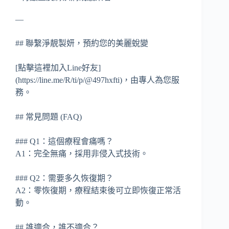
—
## 聯繫淨靚製妍，預約您的美麗蛻變
[點擊這裡加入Line好友]
(https://line.me/R/ti/p/@497hxfti)，由專人為您服
務。
## 常見問題 (FAQ)
### Q1：這個療程會痛嗎？
A1：完全無痛，採用非侵入式技術。
### Q2：需要多久恢復期？
A2：零恢復期，療程結束後可立即恢復正常活
動。
## 誰適合，誰不適合？