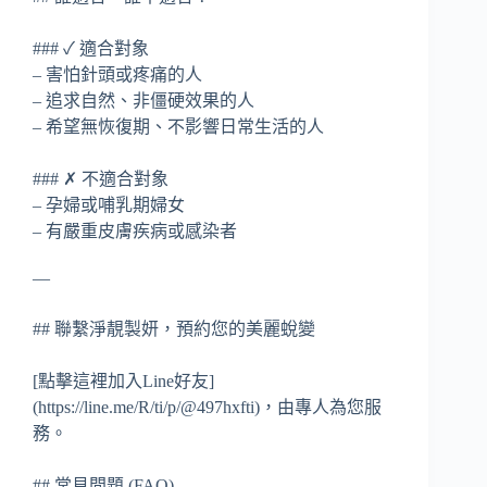
### ✓ 適合對象
– 害怕針頭或疼痛的人
– 追求自然、非僵硬效果的人
– 希望無恢復期、不影響日常生活的人
### ✗ 不適合對象
– 孕婦或哺乳期婦女
– 有嚴重皮膚疾病或感染者
—
## 聯繫淨靚製妍，預約您的美麗蛻變
[點擊這裡加入Line好友]
(https://line.me/R/ti/p/@497hxfti)，由專人為您服
務。
## 常見問題 (FAQ)