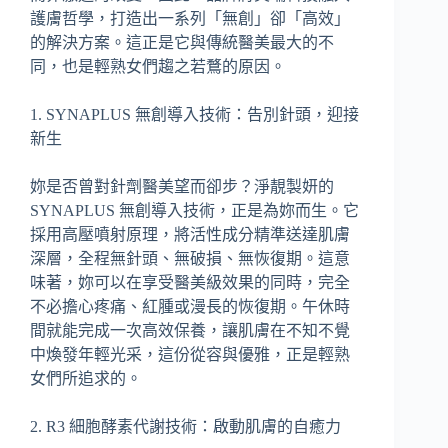
護膚哲學，打造出一系列「無創」卻「高效」
的解決方案。這正是它與傳統醫美最大的不
同，也是輕熟女們趨之若鶩的原因。
1. SYNAPLUS 無創導入技術：告別針頭，迎接
新生
妳是否曾對針劑醫美望而卻步？淨靚製妍的
SYNAPLUS 無創導入技術，正是為妳而生。它
採用高壓噴射原理，將活性成分精準送達肌膚
深層，全程無針頭、無破損、無恢復期。這意
味著，妳可以在享受醫美級效果的同時，完全
不必擔心疼痛、紅腫或漫長的恢復期。午休時
間就能完成一次高效保養，讓肌膚在不知不覺
中煥發年輕光采，這份從容與優雅，正是輕熟
女們所追求的。
2. R3 細胞酵素代謝技術：啟動肌膚的自癒力