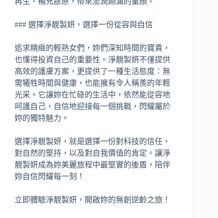
再生、補充膠原，帶來澎潤飽滿的童顏。
### 選擇淨靚製妍，選擇一份從容與自信
追求精緻的輕熟女們，妳們深知時間的寶貴，
也懂得投資自己的重要性。淨靚製妍不僅提供
高效的護膚方案，更提供了一種生活態度：無
需犧牲時間與健康，也能擁有令人稱羨的年輕
光采。它讓妳在忙碌的生活中，依然能從容地
呵護自己，自信地迎接每一個挑戰，閃耀屬於
妳的獨特魅力。
選擇淨靚製妍，就是選擇一份對科技的信任，
對自然的堅持，以及對自我價值的肯定。讓淨
靚製妍成為妳美麗旅程中最堅實的後盾，陪伴
妳自信閃耀每一刻！
立即體驗淨靚製妍，開啟妳的無創逆齡之旅！