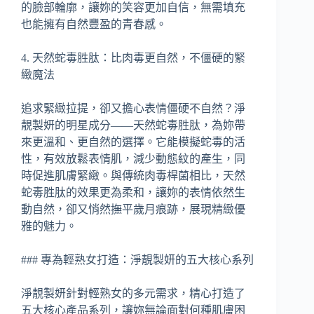
的臉部輪廓，讓妳的笑容更加自信，無需填充
也能擁有自然豐盈的青春感。
4. 天然蛇毒胜肽：比肉毒更自然，不僵硬的緊
緻魔法
追求緊緻拉提，卻又擔心表情僵硬不自然？淨
靚製妍的明星成分——天然蛇毒胜肽，為妳帶
來更溫和、更自然的選擇。它能模擬蛇毒的活
性，有效放鬆表情肌，減少動態紋的產生，同
時促進肌膚緊緻。與傳統肉毒桿菌相比，天然
蛇毒胜肽的效果更為柔和，讓妳的表情依然生
動自然，卻又悄然撫平歲月痕跡，展現精緻優
雅的魅力。
### 專為輕熟女打造：淨靚製妍的五大核心系列
淨靚製妍針對輕熟女的多元需求，精心打造了
五大核心產品系列，讓妳無論面對何種肌膚困