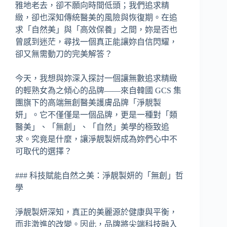
雅地老去，卻不願向時間低頭；我們追求精
緻，卻也深知傳統醫美的風險與恢復期。在追
求「自然美」與「高效保養」之間，妳是否也
曾感到迷茫，尋找一個真正能讓妳自信閃耀，
卻又無需動刀的完美解答？
今天，我想與妳深入探討一個讓無數追求精緻
的輕熟女為之傾心的品牌——來自韓國 GCS 集
團旗下的高端無創醫美護膚品牌「淨靚製
妍」。它不僅僅是一個品牌，更是一種對「類
醫美」、「無創」、「自然」美學的極致追
求。究竟是什麼，讓淨靚製妍成為妳們心中不
可取代的選擇？
### 科技賦能自然之美：淨靚製妍的「無創」哲
學
淨靚製妍深知，真正的美麗源於健康與平衡，
而非激進的改變。因此，品牌將尖端科技融入