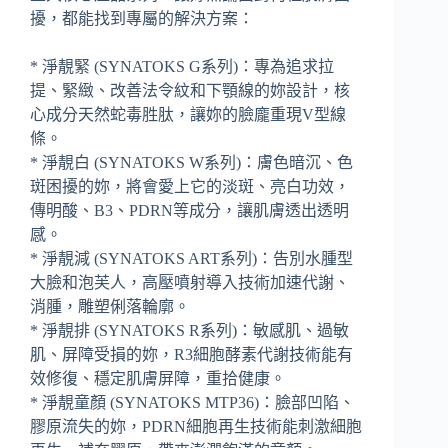
擾，都能找到專屬的解決方案：
* 淨靚緊 (SYNATOKS G系列)：專為追求拉
提、緊緻、改善法令紋和下顎線的妳設計，核
心成分天然蛇毒胜肽，讓妳的臉龐重現V型線
條。
* 淨靚白 (SYNATOKS W系列)：膚色暗沉、色
斑困擾的妳，將會愛上它的淡斑、亮白功效，
傳明酸、B3、PDRN等成分，讓肌膚透出透明
感。
* 淨靚減 (SYNATOKS ART系列)：告別水腫型
大臉和泡芙人，高壓噴射導入技術加速代謝、
消腫，雕塑俐落輪廓。
* 淨靚排 (SYNATOKS R系列)：敏感肌、過敏
肌、屏障受損的妳，R3細胞酵素代謝技術能有
效修復、穩定肌膚屏障，重拾健康。
* 淨靚童顏 (SYNATOKS MTP36)：臉部凹陷、
膠原流失的妳，PDRN細胞再生技術能刺激細胞