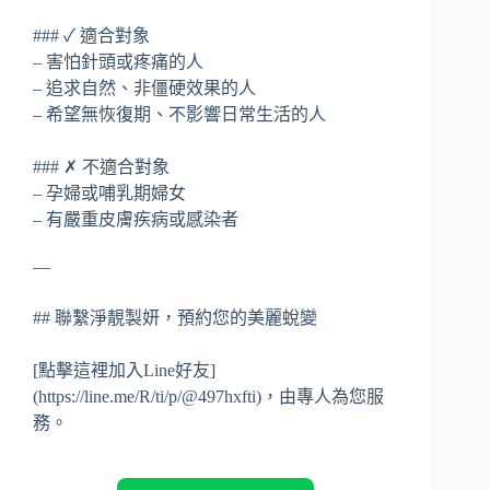
### ✓ 適合對象
– 害怕針頭或疼痛的人
– 追求自然、非僵硬效果的人
– 希望無恢復期、不影響日常生活的人
### ✗ 不適合對象
– 孕婦或哺乳期婦女
– 有嚴重皮膚疾病或感染者
—
## 聯繫淨靚製妍，預約您的美麗蛻變
[點擊這裡加入Line好友]
(https://line.me/R/ti/p/@497hxfti)，由專人為您服
務。