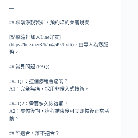
—
## 聯繫淨靚製妍，預約您的美麗蛻變
[點擊這裡加入Line好友]
(https://line.me/R/ti/p/@497hxfti)，由專人為您服
務。
## 常見問題 (FAQ)
### Q1：這個療程會痛嗎？
A1：完全無痛，採用非侵入式技術。
### Q2：需要多久恢復期？
A2：零恢復期，療程結束後可立即恢復正常活
動。
## 誰適合，誰不適合？