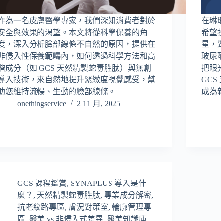
作為一名皮膚醫學專家，我們深知消費者對於
在琳
安全與效果的渴望。本文將從科學保養的角
希望
度，深入分析臉部線條不自然的原因，提供在
星，
非侵入性保養範疇內，如何透過科學方法和高
玻尿
階成分（如 GCS 天然精製蛇毒胜肽）與無創
把眼
導入技術，來自然地提升緊緻度視覺感受，幫
GC
助您維持流暢、生動的臉部線條。
成為
onethingservice
2 11 月, 2025
GCS 課程鑑賞
,
SYNAPLUS 導入是什
麼？
,
天然精製蛇毒胜肽
,
專業成分解密
,
抗老紋路專區
,
膚況對策室
,
輪廓管理專
區
,
醫美 vs 非侵入式差異
,
醫美知識庫