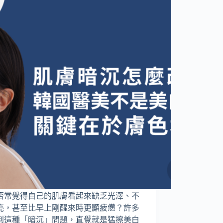
否常覺得自己的肌膚看起來缺乏光澤、不
亮，甚至比早上剛醒來時更顯疲憊？許多
到這種「暗沉」問題，直覺就是猛擦美白