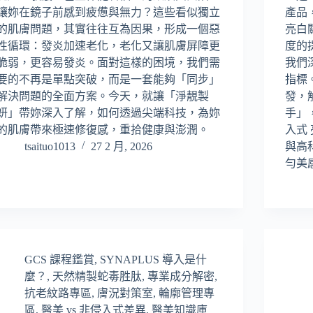
讓妳在鏡子前感到疲憊與無力？這些看似獨立
產品
的肌膚問題，其實往往互為因果，形成一個惡
亮白
性循環：發炎加速老化，老化又讓肌膚屏障更
度的
脆弱，更容易發炎。面對這樣的困境，我們需
我們
要的不再是單點突破，而是一套能夠「同步」
指標
解決問題的全面方案。今天，就讓「淨靚製
發，
妍」帶妳深入了解，如何透過尖端科技，為妳
手」
的肌膚帶來極速修復感，重拾健康與澎潤。
入式
tsaituo1013
27 2 月, 2026
與高
勻美
GCS 課程鑑賞
,
SYNAPLUS 導入是什
麼？
,
天然精製蛇毒胜肽
,
專業成分解密
,
抗老紋路專區
,
膚況對策室
,
輪廓管理專
區
,
醫美 vs 非侵入式差異
,
醫美知識庫