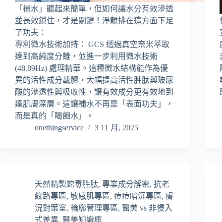
「補水」聽起來簡單，但如何讓水分有效滲透
並長效鎖住，才是關鍵！淨靚排在這方面下足
了功夫：
專利微水技術加持： GCS 透過真空奈米萃取
達到高純度分離，並進一步利用微水技術
(48.89Hz) 處理精華。這種微水結構能作為優
異的活性成分載體，大幅提高活性胜肽與玻尿
酸的滲透性與吸收性，讓有效成分更有效地到
達肌膚深層。這讓補水不再是「表面功夫」，
而是真的「喝飽水」。
onethingservice
3 11 月, 2025
天然精製蛇毒胜肽
,
專業成分解密
,
抗老
紋路專區
,
敏感肌專區
,
痘痘暗沉專區
,
膚
況對策室
,
輪廓管理專區
,
醫美 vs 非侵入
式差異
,
醫美知識庫