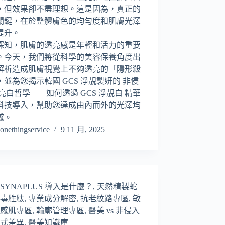
，但效果卻不盡理想。這是因為，真正的
關鍵，在於整體膚色的均勻度和肌膚光澤
提升。
深知，肌膚的透亮感是年輕和活力的重要
。今天，我們將從科學的美容保養角度出
解析造成肌膚視覺上不夠透亮的「隱形殺
，並為您揭示韓國 GCS 淨靚製妍的 非侵
 亮白哲學——如何透過 GCS 淨靚白 精華
科技導入，幫助您達成由內而外的光澤均
感。
onethingservice
9 11 月, 2025
SYNAPLUS 導入是什麼？
,
天然精製蛇
毒胜肽
,
專業成分解密
,
抗老紋路專區
,
敏
感肌專區
,
輪廓管理專區
,
醫美 vs 非侵入
式差異
,
醫美知識庫