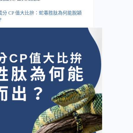
成分 CP 值大比拚：蛇毒胜肽為何能脫穎
？