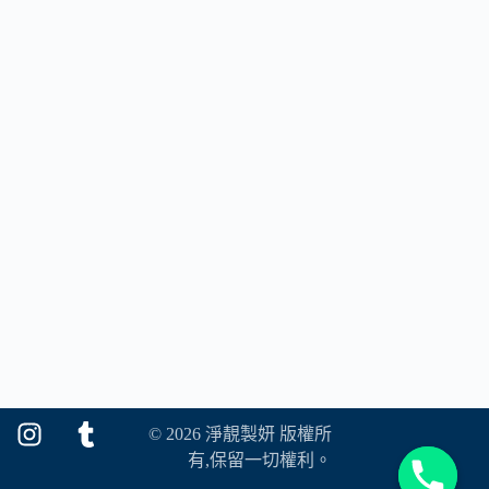
© 2026 淨靚製妍 版權所
有,保留一切權利。
y
t