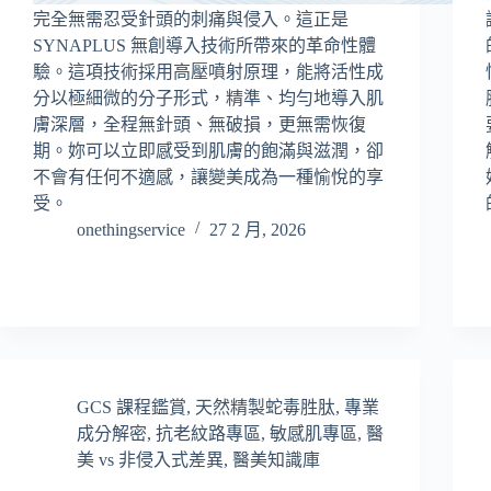
完全無需忍受針頭的刺痛與侵入。這正是
SYNAPLUS 無創導入技術所帶來的革命性體
驗。這項技術採用高壓噴射原理，能將活性成
分以極細微的分子形式，精準、均勻地導入肌
膚深層，全程無針頭、無破損，更無需恢復
期。妳可以立即感受到肌膚的飽滿與滋潤，卻
不會有任何不適感，讓變美成為一種愉悅的享
受。
onethingservice
27 2 月, 2026
GCS 課程鑑賞
,
天然精製蛇毒胜肽
,
專業
成分解密
,
抗老紋路專區
,
敏感肌專區
,
醫
美 vs 非侵入式差異
,
醫美知識庫