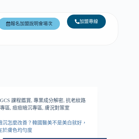
加盟專線
報名加盟說明會場次
GCS 課程鑑賞
,
專業成分解密
,
抗老紋路
專區
,
痘痘暗沉專區
,
膚況對策室
暗沉怎麼改善？韓國醫美不是美白就好，
在於膚色均勻度