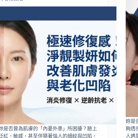
妳是
妳是否曾為肌膚的「內憂外患」所困擾？臉上
夠透
泛紅、敏感，甚至伴隨著惱人的細紋與凹陷，
人遇