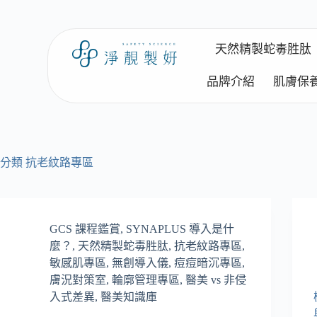
天然精製蛇毒胜肽
品牌介紹
肌膚保
分類
抗老紋路專區
GCS 課程鑑賞
,
SYNAPLUS 導入是什
麼？
,
天然精製蛇毒胜肽
,
抗老紋路專區
,
敏感肌專區
,
無創導入儀
,
痘痘暗沉專區
,
膚況對策室
,
輪廓管理專區
,
醫美 vs 非侵
入式差異
,
醫美知識庫