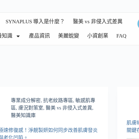
SYNAPLUS 導入是什麼？
醫美 vs 非侵入式差異
養知識
產品資訊
美麗蛻變
小資創業
FAQ
專業成分解密
,
抗老紋路專區
,
敏感肌專
區
,
膚況對策室
,
醫美 vs 非侵入式差異
,
醫美知識庫
肌膚
極速修復感！淨靚製妍如何同步改善肌膚發炎
關鍵
與老化凹陷。