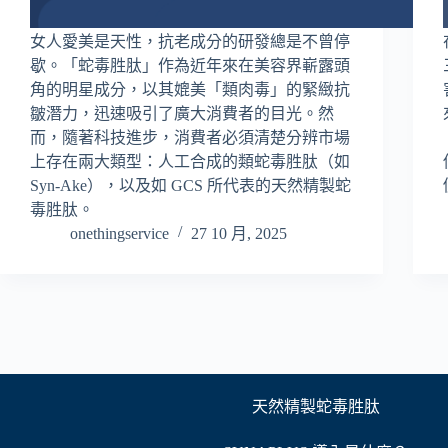
女人愛美是天性，抗老成分的研發總是不曾停
歇。「蛇毒胜肽」作為近年來在美容界嶄露頭
角的明星成分，以其媲美「類肉毒」的緊緻抗
皺潛力，迅速吸引了廣大消費者的目光。然
而，隨著科技進步，消費者必須清楚分辨市場
上存在兩大類型：人工合成的類蛇毒胜肽（如
Syn-Ake），以及如 GCS 所代表的天然精製蛇
毒胜肽。
onethingservice
27 10 月, 2025
天然精製蛇毒胜肽