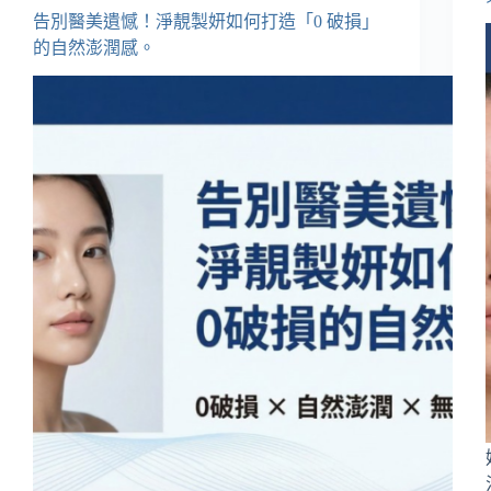
告別醫美遺憾！淨靚製妍如何打造「0 破損」
的自然澎潤感。